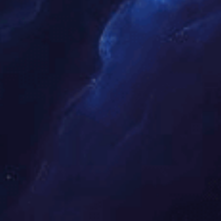
家校领导出席开学典礼，学校各职能部门、二级学院