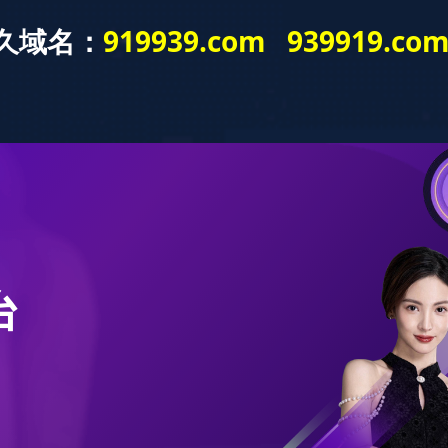
教工
学生
校友
访客
门户
常用链接
首页
城院概况
机构设置
教育教学
师资队