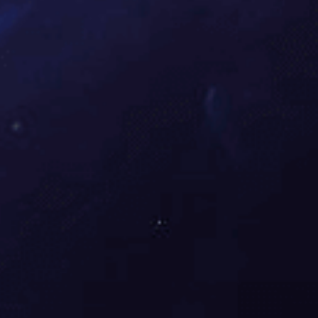
负责人、教师代表参加。典礼由副校长雷存喜主