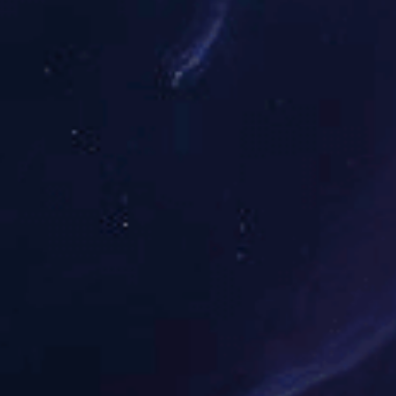
本网讯
生开学典礼
青春梦想
之美，充分