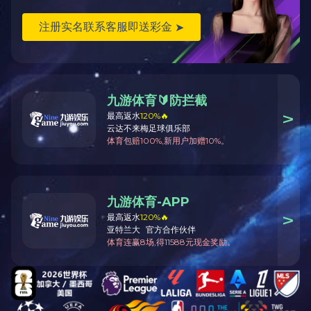
最新动态
【中国教育报】小籽花生踏上...
九游官方端入口2025年高层次人...
关于组织申报2025年湖南省教...
专题|大学生创新创业
校长陈瑜调研校办企业 擘画产...
学院地址：湖南
湘ICP备0500